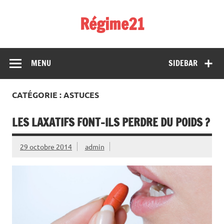
Skip
to
Régime21
content
perdez 2 kilos par semaine
MENU
SIDEBAR
CATÉGORIE : ASTUCES
LES LAXATIFS FONT-ILS PERDRE DU POIDS ?
29 octobre 2014
admin