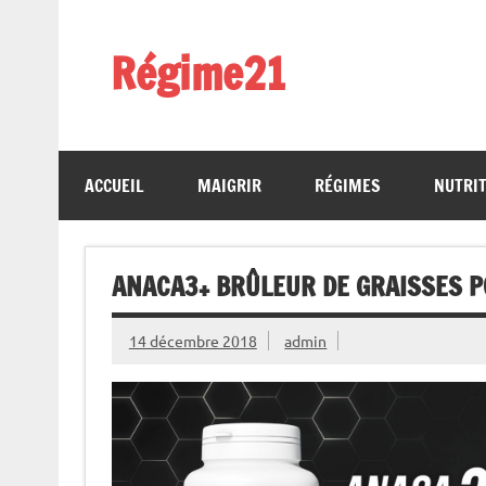
Skip
to
content
Régime21
perdez 2 kilos par semaine
ACCUEIL
MAIGRIR
RÉGIMES
NUTRI
ANACA3+ BRÛLEUR DE GRAISSES P
14 décembre 2018
admin