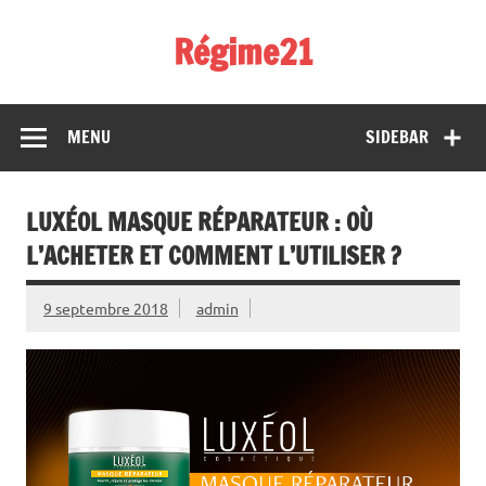
Skip
to
Régime21
content
perdez 2 kilos par semaine
MENU
SIDEBAR
LUXÉOL MASQUE RÉPARATEUR : OÙ
L’ACHETER ET COMMENT L’UTILISER ?
9 septembre 2018
admin