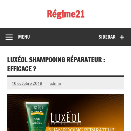
Skip
to
Régime21
content
perdez 2 kilos par semaine
MENU
SIDEBAR
LUXÉOL SHAMPOOING RÉPARATEUR :
EFFICACE ?
10 octobre 2018
admin