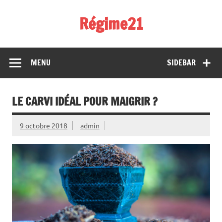
Skip
to
Régime21
content
perdez 2 kilos par semaine
MENU
SIDEBAR
LE CARVI IDÉAL POUR MAIGRIR ?
9 octobre 2018
admin