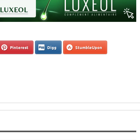
Pinterest
Digg
StumbleUpon