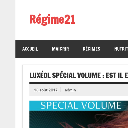
Skip
to
content
Régime21
perdez 2 kilos par semaine
ACCUEIL
MAIGRIR
RÉGIMES
NUTRI
LUXÉOL SPÉCIAL VOLUME : EST IL 
16 août 2017
admin