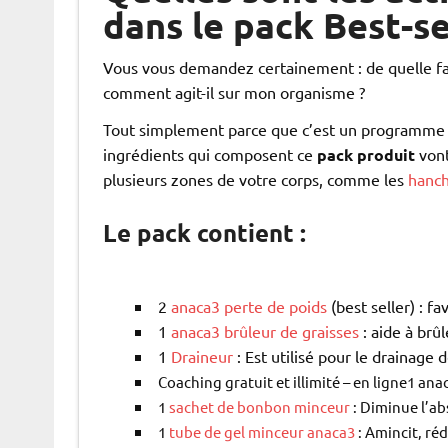
dans le pack Best-s
Vous vous demandez certainement : de quelle fa
comment agit-il sur mon organisme ?
Tout simplement parce que c’est un programme min
ingrédients qui composent ce
pack produit
vont
plusieurs zones de votre corps, comme les
hanc
Le pack contient :
2
anaca3 perte de poids
(best seller) : fa
1
anaca3 brûleur de graisses
: aide à brûl
1
Draineur
: Est utilisé pour le drainage d
Coaching gratuit et illimité – en ligne
1 anac
1
sachet de bonbon minceur
: Diminue l’ab
1
tube de gel minceur anaca3
: Amincit, réd