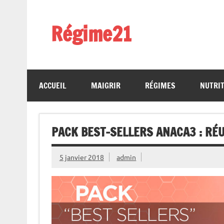
Skip
to
content
Régime21
perdez 2 kilos par semaine
ACCUEIL
MAIGRIR
RÉGIMES
NUTRI
PACK BEST-SELLERS ANACA3 : RÉU
5 janvier 2018
admin