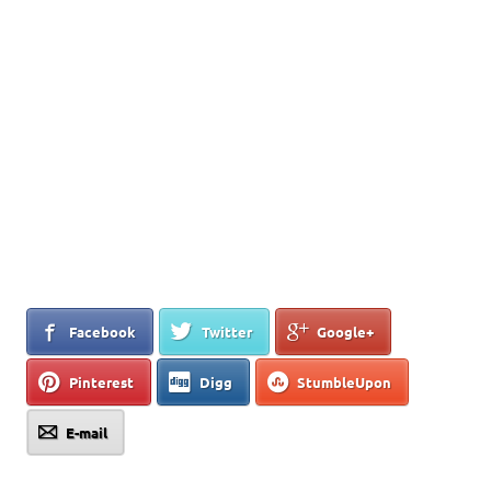
Facebook
Twitter
Google+
Pinterest
Digg
StumbleUpon
E-mail