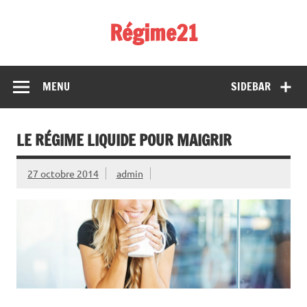
Skip
to
Régime21
content
perdez 2 kilos par semaine
MENU
SIDEBAR
LE RÉGIME LIQUIDE POUR MAIGRIR
27 octobre 2014
admin