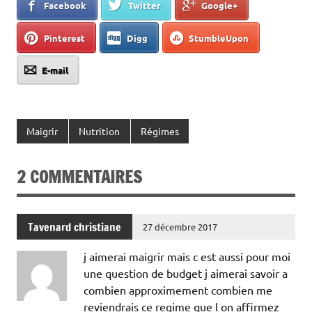
Facebook
Twitter
Google+
Pinterest
Digg
StumbleUpon
E-mail
Maigrir
Nutrition
Régimes
2 COMMENTAIRES
Tavenard christiane
27 décembre 2017
j aimerai maigrir mais c est aussi pour moi
une question de budget j aimerai savoir a
combien approximement combien me
reviendrais ce regime que l on affirmez