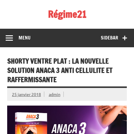
Skip
to
Régime21
content
perdez 2 kilos par semaine
MENU
SIDEBAR
SHORTY VENTRE PLAT : LA NOUVELLE
SOLUTION ANACA 3 ANTI CELLULITE ET
RAFFERMISSANTE
25 janvier 2018
admin