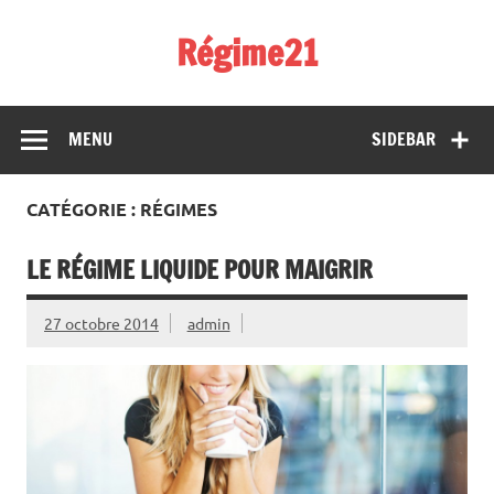
Skip
to
Régime21
content
perdez 2 kilos par semaine
MENU
SIDEBAR
CATÉGORIE : RÉGIMES
LE RÉGIME LIQUIDE POUR MAIGRIR
27 octobre 2014
admin