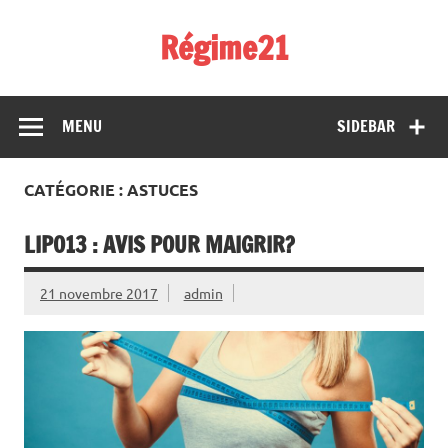
Skip
to
Régime21
content
perdez 2 kilos par semaine
MENU
SIDEBAR
CATÉGORIE : ASTUCES
LIPO13 : AVIS POUR MAIGRIR?
21 novembre 2017
admin