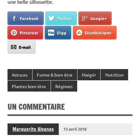
une belle silhouette.
Facebook
Twitter
Google+
Pinterest
Digg
StumbleUpon
E-mail
Astuces
Forme & bien être
Maigrir
Nutrition
Plantes bien être
Régimes
UN COMMENTAIRE
Marquerite Alvanas
13 avril 2018