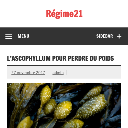
Skip
to
Régime21
content
perdez 2 kilos par semaine
MENU
SIDEBAR
L’ASCOPHYLLUM POUR PERDRE DU POIDS
27 novembre 2017
admin